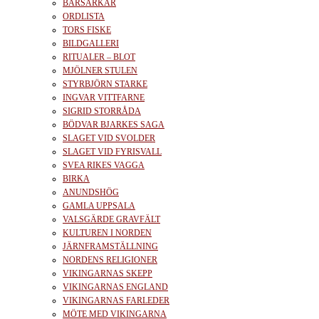
BÄRSÄRKAR
ORDLISTA
TORS FISKE
BILDGALLERI
RITUALER – BLOT
MJÖLNER STULEN
STYRBJÖRN STARKE
INGVAR VITTFARNE
SIGRID STORRÅDA
BÖDVAR BJARKES SAGA
SLAGET VID SVOLDER
SLAGET VID FYRISVALL
SVEA RIKES VAGGA
BIRKA
ANUNDSHÖG
GAMLA UPPSALA
VALSGÄRDE GRAVFÄLT
KULTUREN I NORDEN
JÄRNFRAMSTÄLLNING
NORDENS RELIGIONER
VIKINGARNAS SKEPP
VIKINGARNAS ENGLAND
VIKINGARNAS FARLEDER
MÖTE MED VIKINGARNA