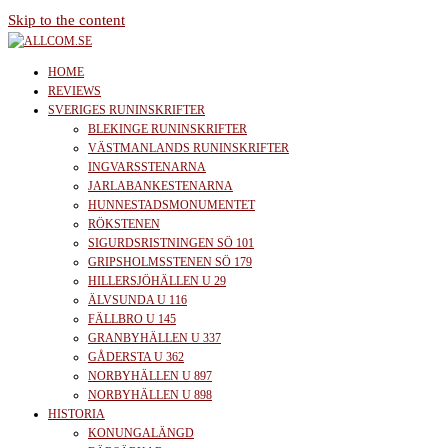
Skip to the content
allcom.se
News | Reviews | History
HOME
REVIEWS
SVERIGES RUNINSKRIFTER
BLEKINGE RUNINSKRIFTER
VÄSTMANLANDS RUNINSKRIFTER
INGVARSSTENARNA
JARLABANKESTENARNA
HUNNESTADSMONUMENTET
RÖKSTENEN
SIGURDSRISTNINGEN SÖ 101
GRIPSHOLMSSTENEN SÖ 179
HILLERSJÖHÄLLEN U 29
ÄLVSUNDA U 116
FÄLLBRO U 145
GRANBYHÄLLEN U 337
GÅDERSTA U 362
NORBYHÄLLEN U 897
NORBYHÄLLEN U 898
HISTORIA
KONUNGALÄNGD