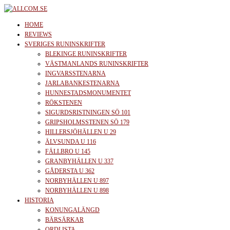
Skip
to
allcom.se
News | Reviews | History
HOME
the
REVIEWS
SVERIGES RUNINSKRIFTER
content
BLEKINGE RUNINSKRIFTER
VÄSTMANLANDS RUNINSKRIFTER
INGVARSSTENARNA
JARLABANKESTENARNA
HUNNESTADSMONUMENTET
RÖKSTENEN
SIGURDSRISTNINGEN SÖ 101
GRIPSHOLMSSTENEN SÖ 179
HILLERSJÖHÄLLEN U 29
ÄLVSUNDA U 116
FÄLLBRO U 145
GRANBYHÄLLEN U 337
GÅDERSTA U 362
NORBYHÄLLEN U 897
NORBYHÄLLEN U 898
HISTORIA
KONUNGALÄNGD
BÄRSÄRKAR
ORDLISTA