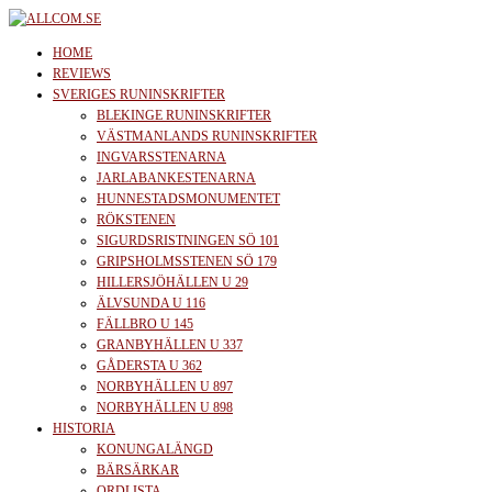
Skip
to
allcom.se
News | Reviews | History
HOME
the
REVIEWS
SVERIGES RUNINSKRIFTER
content
BLEKINGE RUNINSKRIFTER
VÄSTMANLANDS RUNINSKRIFTER
INGVARSSTENARNA
JARLABANKESTENARNA
HUNNESTADSMONUMENTET
RÖKSTENEN
SIGURDSRISTNINGEN SÖ 101
GRIPSHOLMSSTENEN SÖ 179
HILLERSJÖHÄLLEN U 29
ÄLVSUNDA U 116
FÄLLBRO U 145
GRANBYHÄLLEN U 337
GÅDERSTA U 362
NORBYHÄLLEN U 897
NORBYHÄLLEN U 898
HISTORIA
KONUNGALÄNGD
BÄRSÄRKAR
ORDLISTA