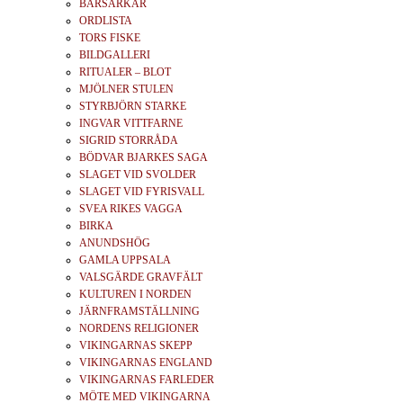
BÄRSÄRKAR
ORDLISTA
TORS FISKE
BILDGALLERI
RITUALER – BLOT
MJÖLNER STULEN
STYRBJÖRN STARKE
INGVAR VITTFARNE
SIGRID STORRÅDA
BÖDVAR BJARKES SAGA
SLAGET VID SVOLDER
SLAGET VID FYRISVALL
SVEA RIKES VAGGA
BIRKA
ANUNDSHÖG
GAMLA UPPSALA
VALSGÄRDE GRAVFÄLT
KULTUREN I NORDEN
JÄRNFRAMSTÄLLNING
NORDENS RELIGIONER
VIKINGARNAS SKEPP
VIKINGARNAS ENGLAND
VIKINGARNAS FARLEDER
MÖTE MED VIKINGARNA