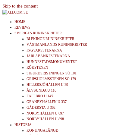
Skip to the content
allcom.se
News | Reviews | History
HOME
REVIEWS
SVERIGES RUNINSKRIFTER
BLEKINGE RUNINSKRIFTER
VÄSTMANLANDS RUNINSKRIFTER
INGVARSSTENARNA
JARLABANKESTENARNA
HUNNESTADSMONUMENTET
RÖKSTENEN
SIGURDSRISTNINGEN SÖ 101
GRIPSHOLMSSTENEN SÖ 179
HILLERSJÖHÄLLEN U 29
ÄLVSUNDA U 116
FÄLLBRO U 145
GRANBYHÄLLEN U 337
GÅDERSTA U 362
NORBYHÄLLEN U 897
NORBYHÄLLEN U 898
HISTORIA
KONUNGALÄNGD