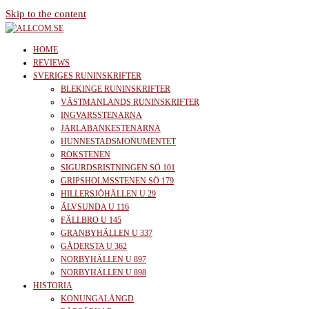
Skip to the content
allcom.se
News | Reviews | History
HOME
REVIEWS
SVERIGES RUNINSKRIFTER
BLEKINGE RUNINSKRIFTER
VÄSTMANLANDS RUNINSKRIFTER
INGVARSSTENARNA
JARLABANKESTENARNA
HUNNESTADSMONUMENTET
RÖKSTENEN
SIGURDSRISTNINGEN SÖ 101
GRIPSHOLMSSTENEN SÖ 179
HILLERSJÖHÄLLEN U 29
ÄLVSUNDA U 116
FÄLLBRO U 145
GRANBYHÄLLEN U 337
GÅDERSTA U 362
NORBYHÄLLEN U 897
NORBYHÄLLEN U 898
HISTORIA
KONUNGALÄNGD