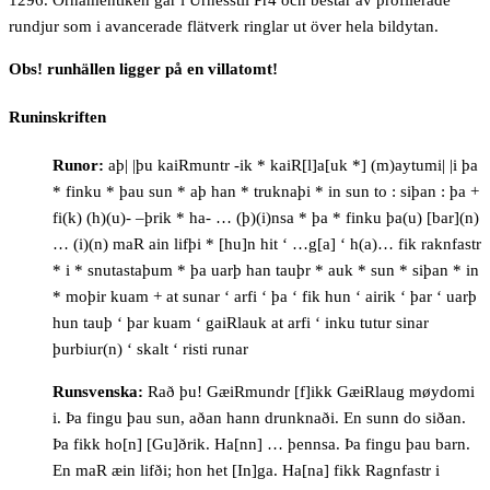
1296.
Ornamentiken går i Urnesstil Pr4 och består av profilerade
rundjur som i avancerade flätverk ringlar ut över hela bildytan.
Obs! runhällen ligger på en villatomt!
Runinskriften
Runor:
aþ| |þu kaiRmuntr -ik * kaiR[l]a[uk *] (m)aytumi| |i þa
* finku * þau sun * aþ han * truknaþi * in sun to : siþan : þa +
fi(k) (h)(u)- –þrik * ha- … (þ)(i)nsa * þa * finku þa(u) [bar](n)
… (i)(n) maR ain lifþi * [hu]n hit ‘ …g[a] ‘ h(a)… fik raknfastr
* i * snutastaþum * þa uarþ han tauþr * auk * sun * siþan * in
* moþir kuam + at sunar ‘ arfi ‘ þa ‘ fik hun ‘ airik ‘ þar ‘ uarþ
hun tauþ ‘ þar kuam ‘ gaiRlauk at arfi ‘ inku tutur sinar
þurbiur(n) ‘ skalt ‘ risti runar
Runsvenska:
Rað þu! GæiRmundr [f]ikk GæiRlaug møydomi
i. Þa fingu þau sun, aðan hann drunknaði. En sunn do siðan.
Þa fikk ho[n] [Gu]ðrik. Ha[nn] … þennsa. Þa fingu þau barn.
En maR æin lifði; hon het [In]ga. Ha[na] fikk Ragnfastr i