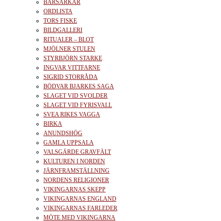
BÄRSÄRKAR
ORDLISTA
TORS FISKE
BILDGALLERI
RITUALER – BLOT
MJÖLNER STULEN
STYRBJÖRN STARKE
INGVAR VITTFARNE
SIGRID STORRÅDA
BÖDVAR BJARKES SAGA
SLAGET VID SVOLDER
SLAGET VID FYRISVALL
SVEA RIKES VAGGA
BIRKA
ANUNDSHÖG
GAMLA UPPSALA
VALSGÄRDE GRAVFÄLT
KULTUREN I NORDEN
JÄRNFRAMSTÄLLNING
NORDENS RELIGIONER
VIKINGARNAS SKEPP
VIKINGARNAS ENGLAND
VIKINGARNAS FARLEDER
MÖTE MED VIKINGARNA