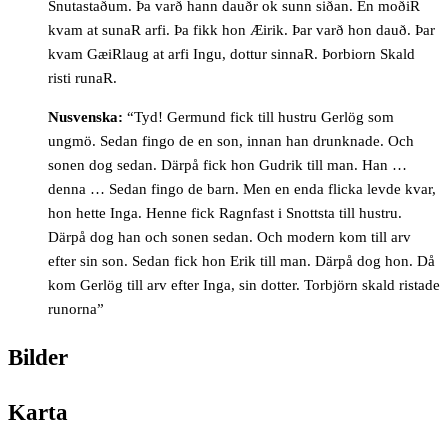
Snutastaðum. Þa varð hann dauðr ok sunn siðan. En moðiR
kvam at sunaR arfi. Þa fikk hon Æirik. Þar varð hon dauð. Þar
kvam GæiRlaug at arfi Ingu, dottur sinnaR. Þorbiorn Skald
risti runaR.
Nusvenska:
“Tyd! Germund fick till hustru Gerlög som
ungmö. Sedan fingo de en son, innan han drunknade. Och
sonen dog sedan. Därpå fick hon Gudrik till man. Han …
denna … Sedan fingo de barn. Men en enda flicka levde kvar,
hon hette Inga. Henne fick Ragnfast i Snottsta till hustru.
Därpå dog han och sonen sedan. Och modern kom till arv
efter sin son. Sedan fick hon Erik till man. Därpå dog hon. Då
kom Gerlög till arv efter Inga, sin dotter. Torbjörn skald ristade
runorna”
Bilder
Karta