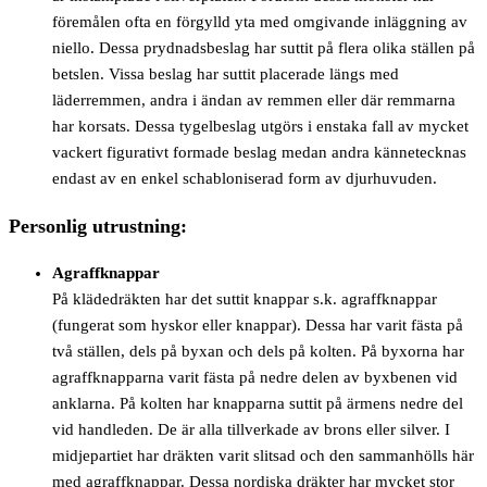
föremålen ofta en förgylld yta med omgivande inläggning av
niello. Dessa prydnadsbeslag har suttit på flera olika ställen på
betslen. Vissa beslag har suttit placerade längs med
läderremmen, andra i ändan av remmen eller där remmarna
har korsats. Dessa tygelbeslag utgörs i enstaka fall av mycket
vackert figurativt formade beslag medan andra kännetecknas
endast av en enkel schabloniserad form av djurhuvuden.
Personlig utrustning:
Agraffknappar
På klädedräkten har det suttit knappar s.k. agraffknappar
(fungerat som hyskor eller knappar). Dessa har varit fästa på
två ställen, dels på byxan och dels på kolten. På byxorna har
agraffknapparna varit fästa på nedre delen av byxbenen vid
anklarna. På kolten har knapparna suttit på ärmens nedre del
vid handleden. De är alla tillverkade av brons eller silver. I
midjepartiet har dräkten varit slitsad och den sammanhölls här
med agraffknappar. Dessa nordiska dräkter har mycket stor