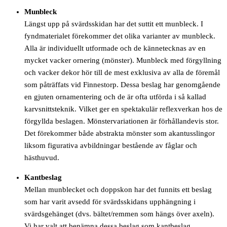
Munbleck
Längst upp på svärdsskidan har det suttit ett munbleck. I
fyndmaterialet förekommer det olika varianter av munbleck.
Alla är individuellt utformade och de kännetecknas av en
mycket vacker ornering (mönster). Munbleck med förgyllning
och vacker dekor hör till de mest exklusiva av alla de föremål
som påträffats vid Finnestorp. Dessa beslag har genomgående
en gjuten ornamentering och de är ofta utförda i så kallad
karvsnittsteknik. Vilket ger en spektakulär reflexverkan hos de
förgyllda beslagen. Mönstervariationen är förhållandevis stor.
Det förekommer både abstrakta mönster som akantusslingor
liksom figurativa avbildningar bestående av fåglar och
hästhuvud.
Kantbeslag
Mellan munblecket och doppskon har det funnits ett beslag
som har varit avsedd för svärdsskidans upphängning i
svärdsgehänget (dvs. bältet/remmen som hängs över axeln).
Vi har valt att benämna dessa beslag som kantbeslag.