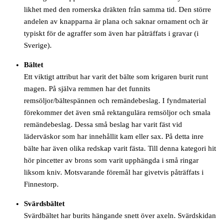
likhet med den romerska dräkten från samma tid. Den större
andelen av knapparna är plana och saknar ornament och är
typiskt för de agraffer som även har påträffats i gravar (i
Sverige).
Bältet
Ett viktigt attribut har varit det bälte som krigaren burit runt
magen. På själva remmen har det funnits
remsöljor/bältespännen och remändebeslag. I fyndmaterial
förekommer det även små rektangulära remsöljor och smala
remändebeslag. Dessa små beslag har varit fäst vid
läderväskor som har innehållit kam eller sax. På detta inre
bälte har även olika redskap varit fästa. Till denna kategori hit
hör pincetter av brons som varit upphängda i små ringar
liksom kniv. Motsvarande föremål har givetvis påträffats i
Finnestorp.
Svärdsbältet
Svärdbältet har burits hängande snett över axeln. Svärdskidan