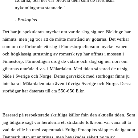
Götarna, och det var bredvid dem som de Heruliska
nykomlingarna stannade."
- Prokopios
Det har ju spekulerats mycket om var de slog sig ner. Blekinge har
nämnts, men jag tror att de mötte motstånd av götarna. Det verkar
som om de förlorade ett slag i Finnestorp eftersom mycket vapen
och högklassig utrustning av romersk typ har offrats i mossen i
Finnestorp. Förmodligen drog de vidare och slog sig ner norr om
götarnas område d.v.s. i Mälardalen. Med tiden så spred de ut sig
både i Sverige och Norge. Deras gravskick med storhögar finns ju
inte bara i Mälardalen utan även i övriga Sverige och Norge. Dessa
storhögar har daterats till c:a 550-650 E.kr.
Baserad på respekterade skriftliga källor från den aktuella tiden. Som
jag tidigare sagt var herulerna ett stridande folk som var vana att ta
vad de ville ha med vapenmakt. Enligt Procopios släpptes de igenom
Danmark utan att angripas, men bevakades säkert noga av