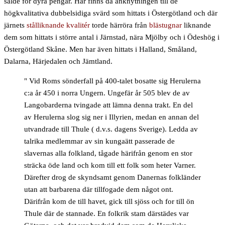
sålde för dyra pengar. Här finns då anknytningen till de
högkvalitativa dubbelsidiga svärd som hittats i Östergötland och där
järnets
stålliknande kvalitér
torde härröra från
blästugnar
liknande
dem som hittats i större antal i Järnstad, nära Mjölby och i Ödeshög i
Östergötland Skåne. Men har även hittats i Halland, Småland,
Dalarna, Härjedalen och Jämtland.
" Vid Roms sönderfall på 400-talet bosatte sig Herulerna
c:a år 450 i norra Ungern. Ungefär år 505 blev de av
Langobarderna tvingade att lämna denna trakt. En del
av Herulerna slog sig ner i Illyrien, medan en annan del
utvandrade till Thule ( d.v.s. dagens Sverige). Ledda av
talrika medlemmar av sin kungaätt passerade de
slavernas alla folkland, tågade härifrån genom en stor
sträcka öde land och kom till ett folk som heter Varner.
Därefter drog de skyndsamt genom Danernas folkländer
utan att barbarena där tillfogade dem något ont.
Därifrån kom de till havet, gick till sjöss och for till ön
Thule där de stannade. En folkrik stam därstädes var