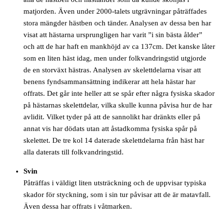
matjorden. Även under 2000-talets utgrävningar påträffades
stora mängder hästben och tänder. Analysen av dessa ben har
visat att hästarna ursprungligen har varit ”i sin bästa ålder”
och att de har haft en mankhöjd av ca 137cm. Det kanske låter
som en liten häst idag, men under folkvandringstid utgjorde
de en storväxt hästras. Analysen av skelettdelarna visar att
benens fyndsammansättning indikerar att hela hästar har
offrats. Det går inte heller att se spår efter några fysiska skador
på hästarnas skelettdelar, vilka skulle kunna påvisa hur de har
avlidit. Vilket tyder på att de sannolikt har dränkts eller på
annat vis har dödats utan att åstadkomma fysiska spår på
skelettet. De tre kol 14 daterade skelettdelarna från häst har
alla daterats till folkvandringstid.
Svin
Påträffas i väldigt liten utsträckning och de uppvisar typiska
skador för styckning, som i sin tur påvisar att de är matavfall.
Även dessa har offrats i våtmarken.