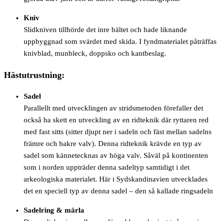
Kniv
Slidkniven tillhörde det inre bältet och hade liknande
uppbyggnad som svärdet med skida. I fyndmaterialet påträffas
knivblad, munbleck, doppsko och kantbeslag.
Hästutrustning:
Sadel
Parallellt med utvecklingen av stridsmetoden förefaller det
också ha skett en utveckling av en ridteknik där ryttaren red
med fast sitts (sitter djupt ner i sadeln och fäst mellan sadelns
främre och bakre valv). Denna ridteknik krävde en typ av
sadel som kännetecknas av höga valv. Såväl på kontinenten
som i norden uppträder denna sadeltyp samtidigt i det
arkeologiska materialet. Här i Sydskandinavien utvecklades
det en speciell typ av denna sadel – den så kallade ringsadeln
Sadelring & märla