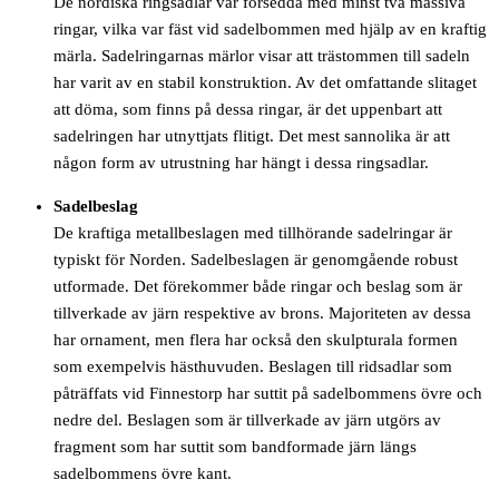
De nordiska ringsadlar var försedda med minst två massiva
ringar, vilka var fäst vid sadelbommen med hjälp av en kraftig
märla. Sadelringarnas märlor visar att trästommen till sadeln
har varit av en stabil konstruktion. Av det omfattande slitaget
att döma, som finns på dessa ringar, är det uppenbart att
sadelringen har utnyttjats flitigt. Det mest sannolika är att
någon form av utrustning har hängt i dessa ringsadlar.
Sadelbeslag
De kraftiga metallbeslagen med tillhörande sadelringar är
typiskt för Norden. Sadelbeslagen är genomgående robust
utformade. Det förekommer både ringar och beslag som är
tillverkade av järn respektive av brons. Majoriteten av dessa
har ornament, men flera har också den skulpturala formen
som exempelvis hästhuvuden. Beslagen till ridsadlar som
påträffats vid Finnestorp har suttit på sadelbommens övre och
nedre del. Beslagen som är tillverkade av järn utgörs av
fragment som har suttit som bandformade järn längs
sadelbommens övre kant.