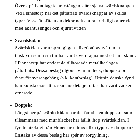
Överst på handtaget/parerstången sitter själva svärdsknappen.
Vid Finnestorp har det påträffats svärdsknappar av skilda
typer. Vissa är släta utan dekor och andra är rikligt ornerade
med akantuslingor och djurhuvuden
Svärdskidan
Svärdskidan var ursprungligen tillverkad av två tunna
träskivor som i sin tur har varit överdragna med ett tunt skinn.
I Finnestorp har endast de tillhörande metallbeslagen
påträffats. Dessa beslag utgörs av munbleck, doppsko och
fäste för svärdsgehäng (s.k. kantbeslag). Utifrån danska fynd
kan konstateras att träskidans detaljer oftast har varit vackert
ornerade.
Doppsko
Längst ner på svärdsskidan har det funnits en doppsko, som
tillsammans med munblecket har hållit ihop svärdskidan. I
fyndmaterialet från Finnestorp finns olika typer av doppskor.
Enstaka av dessa beslag har spår av förgyllning.