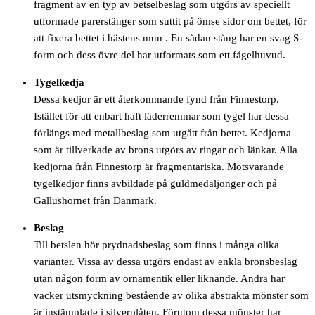
fragment av en typ av betselbeslag som utgörs av speciellt
utformade parerstänger som suttit på ömse sidor om bettet, för
att fixera bettet i hästens mun . En sådan stång har en svag S-
form och dess övre del har utformats som ett fågelhuvud.
Tygelkedja
Dessa kedjor är ett återkommande fynd från Finnestorp.
Istället för att enbart haft läderremmar som tygel har dessa
förlängs med metallbeslag som utgått från bettet. Kedjorna
som är tillverkade av brons utgörs av ringar och länkar. Alla
kedjorna från Finnestorp är fragmentariska. Motsvarande
tygelkedjor finns avbildade på guldmedaljonger och på
Gallushornet från Danmark.
Beslag
Till betslen hör prydnadsbeslag som finns i många olika
varianter. Vissa av dessa utgörs endast av enkla bronsbeslag
utan någon form av ornamentik eller liknande. Andra har
vacker utsmyckning bestående av olika abstrakta mönster som
är instämplade i silverplåten. Förutom dessa mönster har