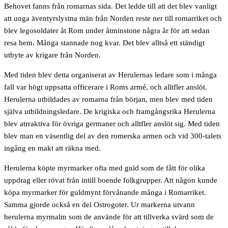
Behovet fanns från romarnas sida. Det ledde till att det blev vanligt
att unga äventyrslystna män från Norden reste ner till romarriket och
blev legosoldater åt Rom under åtminstone några år för att sedan
resa hem. Många stannade nog kvar. Det blev alltså ett ständigt
utbyte av krigare från Norden.
Med tiden blev detta organiserat av Herulernas ledare som i många
fall var högt uppsatta officerare i Roms armé, och alltfler anslöt.
Herulerna utbildades av romarna från början, men blev med tiden
själva utbildningsledare. De krigiska och framgångsrika Herulerna
blev atrraktiva för övriga germaner och alltfler anslöt sig. Med tiden
blev man en väsentlig del av den romerska armen och vid 300-talets
ingång en makt att räkna med.
Herulerna köpte myrmarker ofta med guld som de fått för olika
uppdrag eller rövat från intill boende folkgrupper. Att någon kunde
köpa myrmarker för guldmynt förvånande många i Romarriket.
Samma gjorde också en del Ostrogoter. Ur markerna utvann
herulerna myrmalm som de använde för att tillverka svärd som de