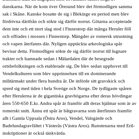
danskarna. När de kom över Öresund blev det förmodligen samma
sak i Skåne. Kanske bosatte de sig i Blekinge en period men blev
fördrivna därifrån och sökte sig därför norrut. Götarna accepterade
dem inte och ett stort slag stod i Finnestorp där många Heruler föll
och offrades i mossen i Finnestorp. Mängder av romersk utrustning
och vapen återfanns där. Nyligen upptäckta arkeologiska spår
bevisar detta. Förmodligen sökte de sig därför norrut till lugnare
trakter och hamnade sedan i Mälardalen där de besegrade
ortsbefolkningen och etablerade sig. De blev sedan upphovet till
Vendelkulturen som blev upprinnelsen till en dominerande
militärmakt under flera hundra år. De införde sitt gravskick och
spred sig med tiden i hela Sverige och Norge. De tydligaste spåren
efter Herulerna är de gigantiska gravhögarna efter deras hövdingar
åren 550-650 E.kr. Andra spår är framför allt deras hjälmar som är av
romerskt snitt. Ännu ett spår är båtgravarna som återfinnes framför
allt i Gamla Uppsala (Östra Aros), Vendel, Valsgärde och
Badelundagravfältet i Västerås (Västra Aros). Runstenarna med Eril-
inskriptioner är också tänkvärda.