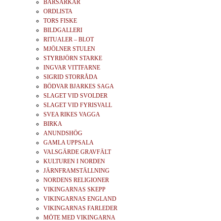
BÄRSÄRKAR
ORDLISTA
TORS FISKE
BILDGALLERI
RITUALER – BLOT
MJÖLNER STULEN
STYRBJÖRN STARKE
INGVAR VITTFARNE
SIGRID STORRÅDA
BÖDVAR BJARKES SAGA
SLAGET VID SVOLDER
SLAGET VID FYRISVALL
SVEA RIKES VAGGA
BIRKA
ANUNDSHÖG
GAMLA UPPSALA
VALSGÄRDE GRAVFÄLT
KULTUREN I NORDEN
JÄRNFRAMSTÄLLNING
NORDENS RELIGIONER
VIKINGARNAS SKEPP
VIKINGARNAS ENGLAND
VIKINGARNAS FARLEDER
MÖTE MED VIKINGARNA