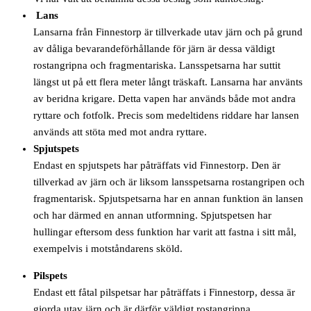
Lans
Lansarna från Finnestorp är tillverkade utav järn och på grund
av dåliga bevarandeförhållande för järn är dessa väldigt
rostangripna och fragmentariska. Lansspetsarna har suttit
längst ut på ett flera meter långt träskaft. Lansarna har använts
av beridna krigare. Detta vapen har används både mot andra
ryttare och fotfolk. Precis som medeltidens riddare har lansen
används att stöta med mot andra ryttare.
Spjutspets
Endast en spjutspets har påträffats vid Finnestorp. Den är
tillverkad av järn och är liksom lansspetsarna rostangripen och
fragmentarisk. Spjutspetsarna har en annan funktion än lansen
och har därmed en annan utformning. Spjutspetsen har
hullingar eftersom dess funktion har varit att fastna i sitt mål,
exempelvis i motståndarens sköld.
Pilspets
Endast ett fåtal pilspetsar har påträffats i Finnestorp, dessa är
gjorda utav järn och är därför väldigt rostangripna.