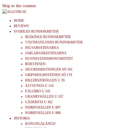
Skip to the content
allcom.se
News | Reviews | History
HOME
REVIEWS
SVERIGES RUNINSKRIFTER
BLEKINGE RUNINSKRIFTER
VÄSTMANLANDS RUNINSKRIFTER
INGVARSSTENARNA
JARLABANKESTENARNA
HUNNESTADSMONUMENTET
RÖKSTENEN
SIGURDSRISTNINGEN SÖ 101
GRIPSHOLMSSTENEN SÖ 179
HILLERSJÖHÄLLEN U 29
ÄLVSUNDA U 116
FÄLLBRO U 145
GRANBYHÄLLEN U 337
GÅDERSTA U 362
NORBYHÄLLEN U 897
NORBYHÄLLEN U 898
HISTORIA
KONUNGALÄNGD