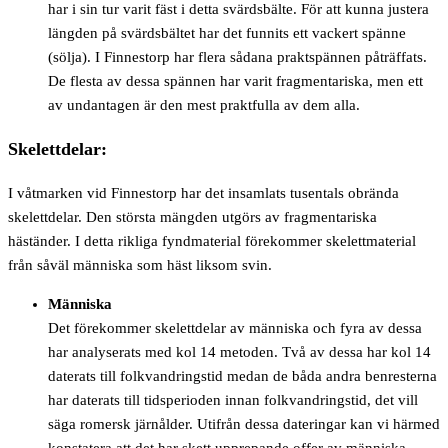
har i sin tur varit fäst i detta svärdsbälte. För att kunna justera
längden på svärdsbältet har det funnits ett vackert spänne
(sölja). I Finnestorp har flera sådana praktspännen påträffats.
De flesta av dessa spännen har varit fragmentariska, men ett
av undantagen är den mest praktfulla av dem alla.
Skelettdelar:
I våtmarken vid Finnestorp har det insamlats tusentals obrända
skelettdelar. Den största mängden utgörs av fragmentariska
häständer. I detta rikliga fyndmaterial förekommer skelettmaterial
från såväl människa som häst liksom svin.
Människa
Det förekommer skelettdelar av människa och fyra av dessa
har analyserats med kol 14 metoden. Två av dessa har kol 14
daterats till folkvandringstid medan de båda andra benresterna
har daterats till tidsperioden innan folkvandringstid, det vill
säga romersk järnålder. Utifrån dessa dateringar kan vi härmed
konstatera att det har skett upprepande offer av människa