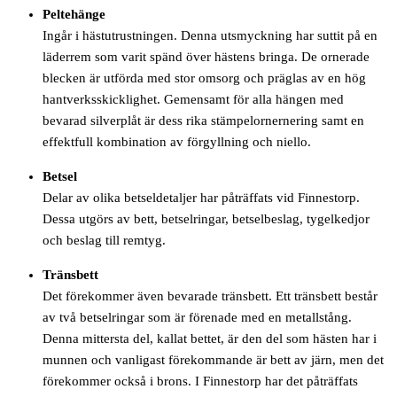
Peltehänge
Ingår i hästutrustningen. Denna utsmyckning har suttit på en
läderrem som varit spänd över hästens bringa. De ornerade
blecken är utförda med stor omsorg och präglas av en hög
hantverksskicklighet. Gemensamt för alla hängen med
bevarad silverplåt är dess rika stämpelornernering samt en
effektfull kombination av förgyllning och niello.
Betsel
Delar av olika betseldetaljer har påträffats vid Finnestorp.
Dessa utgörs av bett, betselringar, betselbeslag, tygelkedjor
och beslag till remtyg.
Tränsbett
Det förekommer även bevarade tränsbett. Ett tränsbett består
av två betselringar som är förenade med en metallstång.
Denna mittersta del, kallat bettet, är den del som hästen har i
munnen och vanligast förekommande är bett av järn, men det
förekommer också i brons. I Finnestorp har det påträffats