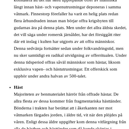
långt innan häst- och vapenutrustningar deponeras i samma
våtmark. Finnestorp förefaller ha varit en helig plats redan
flera århundraden innan man börjar offra krigsbyten till
gudarnas ära på denna plats. Men under det allra äldsta skedet,
det vill säga under romersk järnålder, har det försiggått riter
där ett inslag i kulten har utgjorts av att offra människor.
Denna sedvänja fortsätter sedan under folkvandringstid, men
nu sker samtidigt en radikal utvidgning av offerritualen. Under
denna tidsperiod offras såväl människor som hästar, liksom
exklusiva vapen- och hästutrustningar. Ett offerskick som
upphör under andra halvan av 500-talet.
Häst
Majoriteten av benmaterialet härrör från offrade hästar. De
allra flesta av dessa kommer från fragmentariska hästtänder.
Bönderna i trakten har berättat att i åkerkanten ner mot
våtmarken färgades jorden, i äldre tid, vit när den plöjdes på
våren. Enligt dessa äldre uppgifter kom denna vitfärgning från
alla de hästben och hästtänder som då kunde skönjas i