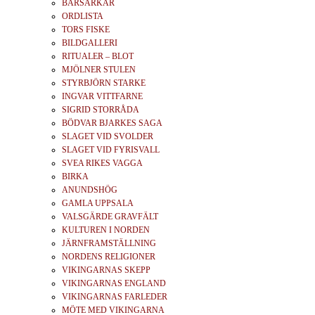
BÄRSÄRKAR
ORDLISTA
TORS FISKE
BILDGALLERI
RITUALER – BLOT
MJÖLNER STULEN
STYRBJÖRN STARKE
INGVAR VITTFARNE
SIGRID STORRÅDA
BÖDVAR BJARKES SAGA
SLAGET VID SVOLDER
SLAGET VID FYRISVALL
SVEA RIKES VAGGA
BIRKA
ANUNDSHÖG
GAMLA UPPSALA
VALSGÄRDE GRAVFÄLT
KULTUREN I NORDEN
JÄRNFRAMSTÄLLNING
NORDENS RELIGIONER
VIKINGARNAS SKEPP
VIKINGARNAS ENGLAND
VIKINGARNAS FARLEDER
MÖTE MED VIKINGARNA