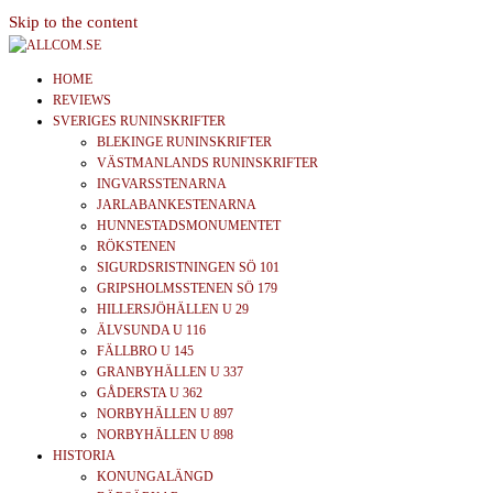
Skip to the content
allcom.se
News | Reviews | History
HOME
REVIEWS
SVERIGES RUNINSKRIFTER
BLEKINGE RUNINSKRIFTER
VÄSTMANLANDS RUNINSKRIFTER
INGVARSSTENARNA
JARLABANKESTENARNA
HUNNESTADSMONUMENTET
RÖKSTENEN
SIGURDSRISTNINGEN SÖ 101
GRIPSHOLMSSTENEN SÖ 179
HILLERSJÖHÄLLEN U 29
ÄLVSUNDA U 116
FÄLLBRO U 145
GRANBYHÄLLEN U 337
GÅDERSTA U 362
NORBYHÄLLEN U 897
NORBYHÄLLEN U 898
HISTORIA
KONUNGALÄNGD