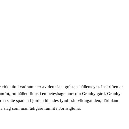
 cirka tio kvadratmeter av den släta gråstenshällens yta. Inskriften är
framfot, runhällen finns i en beteshage norr om Granby gård. Granby
rna satte spaden i jorden hittades fynd från vikingatiden, däribland
 slag som man tidigare funnit i Fornsigtuna.