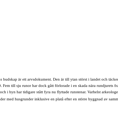
ns budskap är ett arvsdokument. Den är till ytan störst i landet och täcker
 Fem till sju runor har dock gått förlorade i en skada nära rundjurets 
h i byn har tidigare stått fyra nu flyttade runstenar. Varhelst arkeologe
er med husgrunder inklusive en platå efter en större byggnad av samma