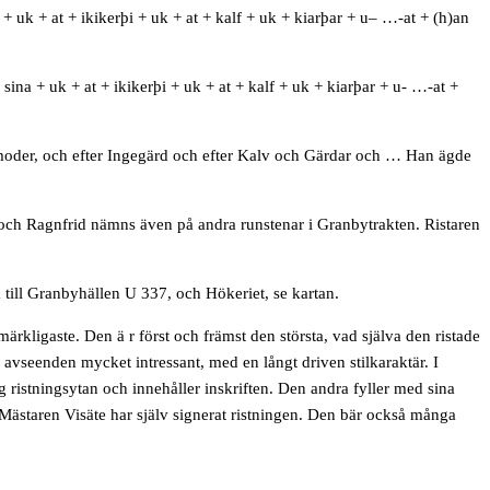
+
uk
+
at
+
ikikerþi
+
uk
+
at
+
kalf
+
uk
+
kiarþar
+
u
– …-
at
+ (
h
)
an
sina + uk + at + ikikerþi + uk + at + kalf + uk + kiarþar + u- …-at +
 moder, och efter Ingegärd och efter Kalv och Gärdar och … Han ägde
lv och Ragnfrid nämns även på andra runstenar i Granbytrakten. Ristaren
ta till Granbyhällen U 337, och Hökeriet, se kartan.
rkligaste. Den ä r först och främst den största, vad själva den ristade
 avseenden mycket intressant, med en långt driven stilkaraktär. I
ristningsytan och innehåller inskriften. Den andra fyller med sina
Mästaren Visäte har själv signerat ristningen. Den bär också många