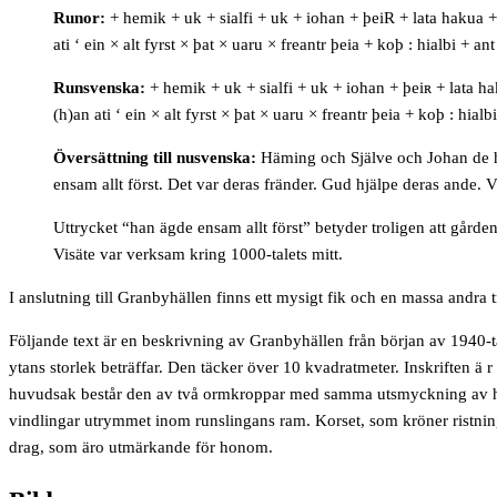
Runor:
+
hemik
+
uk
+
sialfi
+
uk
+
iohan
+
þeiR
+
lata hakua
ati
‘
ein
×
alt fyrst
×
þat
×
uaru
×
freantr
þeia
+
koþ
:
hialbi
+
ant
Runsvenska:
+ hemik + uk + sialfi + uk + iohan + þeiʀ + lata ha
(h)an ati ‘ ein × alt fyrst × þat × uaru × freantr þeia + koþ : hialbi
Översättning till nusvenska:
Häming och Själve och Johan de hu
ensam allt först. Det var deras fränder. Gud hjälpe deras ande. V
Uttrycket “han ägde ensam allt först” betyder troligen att gårde
Visäte var verksam kring 1000-talets mitt.
I anslutning till Granbyhällen finns ett mysigt fik och en massa andra t
Följande text är en beskrivning av Granbyhällen från början av 1940-ta
ytans storlek beträffar. Den täcker över 10 kvadratmeter. Inskriften ä 
huvudsak består den av två ormkroppar med samma utsmyckning av huvud,
vindlingar utrymmet inom runslingans ram. Korset, som kröner ristning
drag, som äro utmärkande för honom.