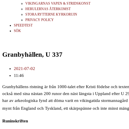
VIKINGARNAS VAPEN & STRIDSKONST
HERULERNAS ÅTERKOMST
STORA RYTTERNE KYRKORUIN
PRIVACY POLICY
SPEEDTEST
SÖK
Granbyhällen, U 337
2021-07-02
11:46
Granbyhällens ristning är från 1000-talet efter Kristi födelse och texte
också med sina nästan 200 runor den näst längsta i Uppland efter U 29.
har av arkeologiska fynd att döma varit en vikingatida stormannagård oc
mynt från England och Tyskland, ett skärpspänne och inte minst mängd
Runinskriften