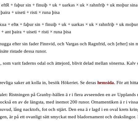
+
eftR
+
faþur sin
+
finuiþ
+
uk
+
uarkas
×
uk
×
rahnfriþ
+
uk moþur sina
 þaira
+
uiseti
+
risti
×
runa
þisa
kua + eftʀ + faþur sin + finuiþ + uk + uarkas × uk × rahnfriþ + uk moþur 
 + ant þaira + uiseti + risti × runa þisa
gga efter sin fader Finnvid, och Vargas och Ragnfrid, och [efter] sin
isäte ristade dessa runor.
n, som varit faderns odal och ättejord, blivit delad mellan sönerna. Ka
revliga saker att kolla in, besök Hökeriet. Se deras
hemsida.
För att hit
let:
Ristningen på Granby-hällen ä r i fiera avseenden en av Upplands mä
r också en av de längsta, med inemot 200 runor. Ornamentiken ä r i vissa
 lång nacktofs, fot och stjärt. Den ena ä r lagd i en oval krets kring 
en, är på ett ovanligt sätt smyckat med bladornament och drakslingor. 