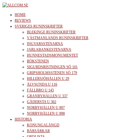
Skip
to
allcom.se
News | Reviews | History
HOME
the
REVIEWS
SVERIGES RUNINSKRIFTER
content
BLEKINGE RUNINSKRIFTER
VÄSTMANLANDS RUNINSKRIFTER
INGVARSSTENARNA
JARLABANKESTENARNA
HUNNESTADSMONUMENTET
RÖKSTENEN
SIGURDSRISTNINGEN SÖ 101
GRIPSHOLMSSTENEN SÖ 179
HILLERSJÖHÄLLEN U 29
ÄLVSUNDA U 116
FÄLLBRO U 145
GRANBYHÄLLEN U 337
GÅDERSTA U 362
NORBYHÄLLEN U 897
NORBYHÄLLEN U 898
HISTORIA
KONUNGALÄNGD
BÄRSÄRKAR
ORDLISTA