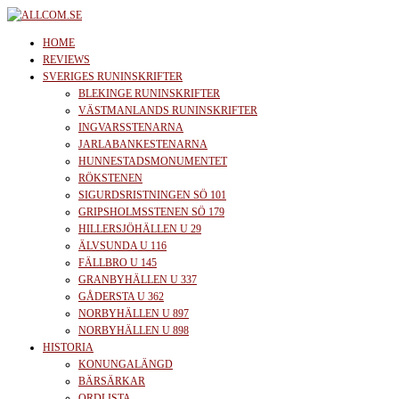
Skip
to
allcom.se
News | Reviews | History
HOME
the
REVIEWS
SVERIGES RUNINSKRIFTER
content
BLEKINGE RUNINSKRIFTER
VÄSTMANLANDS RUNINSKRIFTER
INGVARSSTENARNA
JARLABANKESTENARNA
HUNNESTADSMONUMENTET
RÖKSTENEN
SIGURDSRISTNINGEN SÖ 101
GRIPSHOLMSSTENEN SÖ 179
HILLERSJÖHÄLLEN U 29
ÄLVSUNDA U 116
FÄLLBRO U 145
GRANBYHÄLLEN U 337
GÅDERSTA U 362
NORBYHÄLLEN U 897
NORBYHÄLLEN U 898
HISTORIA
KONUNGALÄNGD
BÄRSÄRKAR
ORDLISTA