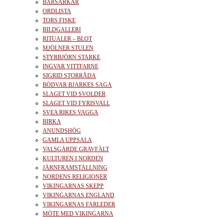
BÄRSÄRKAR
ORDLISTA
TORS FISKE
BILDGALLERI
RITUALER – BLOT
MJÖLNER STULEN
STYRBJÖRN STARKE
INGVAR VITTFARNE
SIGRID STORRÅDA
BÖDVAR BJARKES SAGA
SLAGET VID SVOLDER
SLAGET VID FYRISVALL
SVEA RIKES VAGGA
BIRKA
ANUNDSHÖG
GAMLA UPPSALA
VALSGÄRDE GRAVFÄLT
KULTUREN I NORDEN
JÄRNFRAMSTÄLLNING
NORDENS RELIGIONER
VIKINGARNAS SKEPP
VIKINGARNAS ENGLAND
VIKINGARNAS FARLEDER
MÖTE MED VIKINGARNA