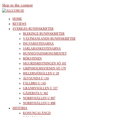
Skip to the content
allcom.se
News | Reviews | History
HOME
REVIEWS
SVERIGES RUNINSKRIFTER
BLEKINGE RUNINSKRIFTER
VÄSTMANLANDS RUNINSKRIFTER
INGVARSSTENARNA
JARLABANKESTENARNA
HUNNESTADSMONUMENTET
RÖKSTENEN
SIGURDSRISTNINGEN SÖ 101
GRIPSHOLMSSTENEN SÖ 179
HILLERSJÖHÄLLEN U 29
ÄLVSUNDA U 116
FÄLLBRO U 145
GRANBYHÄLLEN U 337
GÅDERSTA U 362
NORBYHÄLLEN U 897
NORBYHÄLLEN U 898
HISTORIA
KONUNGALÄNGD