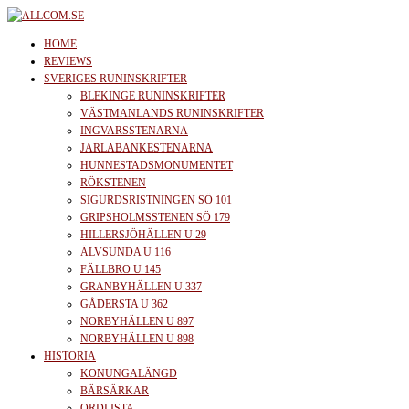
Skip
to
allcom.se
News | Reviews | History
HOME
the
REVIEWS
SVERIGES RUNINSKRIFTER
content
BLEKINGE RUNINSKRIFTER
VÄSTMANLANDS RUNINSKRIFTER
INGVARSSTENARNA
JARLABANKESTENARNA
HUNNESTADSMONUMENTET
RÖKSTENEN
SIGURDSRISTNINGEN SÖ 101
GRIPSHOLMSSTENEN SÖ 179
HILLERSJÖHÄLLEN U 29
ÄLVSUNDA U 116
FÄLLBRO U 145
GRANBYHÄLLEN U 337
GÅDERSTA U 362
NORBYHÄLLEN U 897
NORBYHÄLLEN U 898
HISTORIA
KONUNGALÄNGD
BÄRSÄRKAR
ORDLISTA