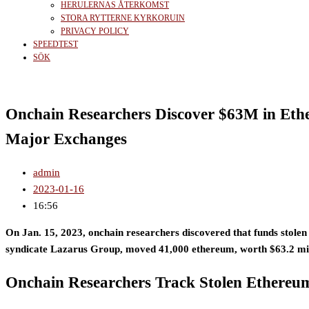
HERULERNAS ÅTERKOMST
STORA RYTTERNE KYRKORUIN
PRIVACY POLICY
SPEEDTEST
SÖK
Onchain Researchers Discover $63M in Et
Major Exchanges
admin
2023-01-16
16:56
On Jan. 15, 2023, onchain researchers discovered that funds stole
syndicate Lazarus Group, moved 41,000 ethereum, worth $63.2 mill
Onchain Researchers Track Stolen Ethere