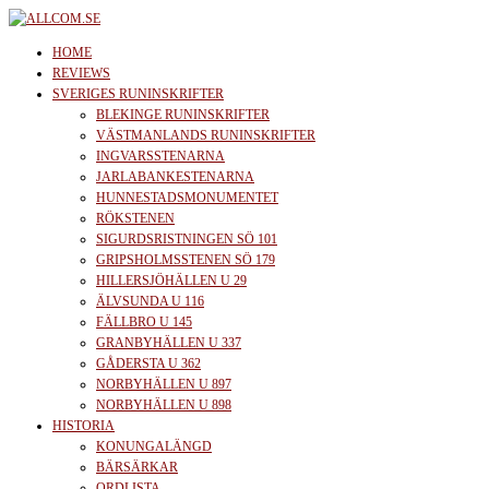
Skip
to
allcom.se
News | Reviews | History
HOME
the
REVIEWS
SVERIGES RUNINSKRIFTER
content
BLEKINGE RUNINSKRIFTER
VÄSTMANLANDS RUNINSKRIFTER
INGVARSSTENARNA
JARLABANKESTENARNA
HUNNESTADSMONUMENTET
RÖKSTENEN
SIGURDSRISTNINGEN SÖ 101
GRIPSHOLMSSTENEN SÖ 179
HILLERSJÖHÄLLEN U 29
ÄLVSUNDA U 116
FÄLLBRO U 145
GRANBYHÄLLEN U 337
GÅDERSTA U 362
NORBYHÄLLEN U 897
NORBYHÄLLEN U 898
HISTORIA
KONUNGALÄNGD
BÄRSÄRKAR
ORDLISTA