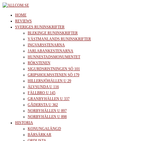
Skip
to
allcom.se
News | Reviews | History
HOME
the
REVIEWS
SVERIGES RUNINSKRIFTER
content
BLEKINGE RUNINSKRIFTER
VÄSTMANLANDS RUNINSKRIFTER
INGVARSSTENARNA
JARLABANKESTENARNA
HUNNESTADSMONUMENTET
RÖKSTENEN
SIGURDSRISTNINGEN SÖ 101
GRIPSHOLMSSTENEN SÖ 179
HILLERSJÖHÄLLEN U 29
ÄLVSUNDA U 116
FÄLLBRO U 145
GRANBYHÄLLEN U 337
GÅDERSTA U 362
NORBYHÄLLEN U 897
NORBYHÄLLEN U 898
HISTORIA
KONUNGALÄNGD
BÄRSÄRKAR
ORDLISTA