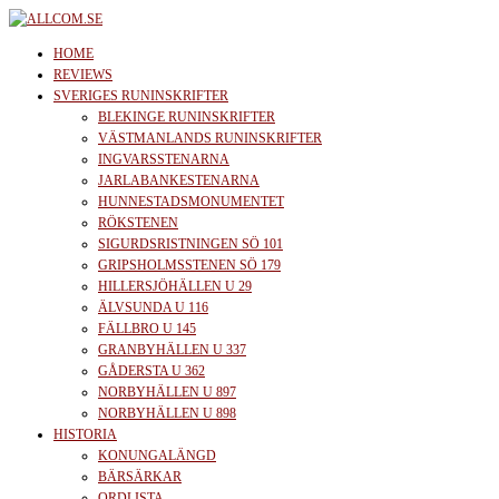
Skip
to
allcom.se
News | Reviews | History
HOME
the
REVIEWS
SVERIGES RUNINSKRIFTER
content
BLEKINGE RUNINSKRIFTER
VÄSTMANLANDS RUNINSKRIFTER
INGVARSSTENARNA
JARLABANKESTENARNA
HUNNESTADSMONUMENTET
RÖKSTENEN
SIGURDSRISTNINGEN SÖ 101
GRIPSHOLMSSTENEN SÖ 179
HILLERSJÖHÄLLEN U 29
ÄLVSUNDA U 116
FÄLLBRO U 145
GRANBYHÄLLEN U 337
GÅDERSTA U 362
NORBYHÄLLEN U 897
NORBYHÄLLEN U 898
HISTORIA
KONUNGALÄNGD
BÄRSÄRKAR
ORDLISTA