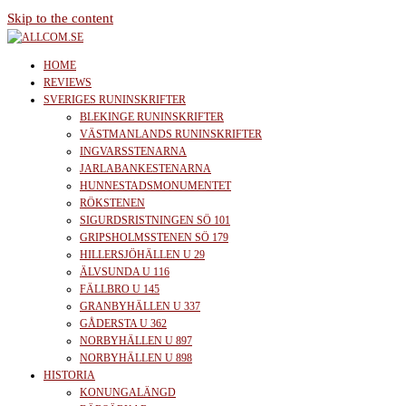
Skip to the content
allcom.se
News | Reviews | History
HOME
REVIEWS
SVERIGES RUNINSKRIFTER
BLEKINGE RUNINSKRIFTER
VÄSTMANLANDS RUNINSKRIFTER
INGVARSSTENARNA
JARLABANKESTENARNA
HUNNESTADSMONUMENTET
RÖKSTENEN
SIGURDSRISTNINGEN SÖ 101
GRIPSHOLMSSTENEN SÖ 179
HILLERSJÖHÄLLEN U 29
ÄLVSUNDA U 116
FÄLLBRO U 145
GRANBYHÄLLEN U 337
GÅDERSTA U 362
NORBYHÄLLEN U 897
NORBYHÄLLEN U 898
HISTORIA
KONUNGALÄNGD