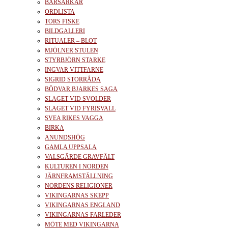
BÄRSÄRKAR
ORDLISTA
TORS FISKE
BILDGALLERI
RITUALER – BLOT
MJÖLNER STULEN
STYRBJÖRN STARKE
INGVAR VITTFARNE
SIGRID STORRÅDA
BÖDVAR BJARKES SAGA
SLAGET VID SVOLDER
SLAGET VID FYRISVALL
SVEA RIKES VAGGA
BIRKA
ANUNDSHÖG
GAMLA UPPSALA
VALSGÄRDE GRAVFÄLT
KULTUREN I NORDEN
JÄRNFRAMSTÄLLNING
NORDENS RELIGIONER
VIKINGARNAS SKEPP
VIKINGARNAS ENGLAND
VIKINGARNAS FARLEDER
MÖTE MED VIKINGARNA