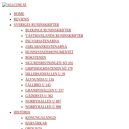
Skip
to
allcom.se
News | Reviews | History
HOME
the
REVIEWS
SVERIGES RUNINSKRIFTER
content
BLEKINGE RUNINSKRIFTER
VÄSTMANLANDS RUNINSKRIFTER
INGVARSSTENARNA
JARLABANKESTENARNA
HUNNESTADSMONUMENTET
RÖKSTENEN
SIGURDSRISTNINGEN SÖ 101
GRIPSHOLMSSTENEN SÖ 179
HILLERSJÖHÄLLEN U 29
ÄLVSUNDA U 116
FÄLLBRO U 145
GRANBYHÄLLEN U 337
GÅDERSTA U 362
NORBYHÄLLEN U 897
NORBYHÄLLEN U 898
HISTORIA
KONUNGALÄNGD
BÄRSÄRKAR
ORDLISTA