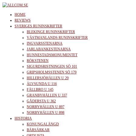
Skip
to
allcom.se
News | Reviews | History
HOME
the
REVIEWS
SVERIGES RUNINSKRIFTER
content
BLEKINGE RUNINSKRIFTER
VÄSTMANLANDS RUNINSKRIFTER
INGVARSSTENARNA
JARLABANKESTENARNA
HUNNESTADSMONUMENTET
RÖKSTENEN
SIGURDSRISTNINGEN SÖ 101
GRIPSHOLMSSTENEN SÖ 179
HILLERSJÖHÄLLEN U 29
ÄLVSUNDA U 116
FÄLLBRO U 145
GRANBYHÄLLEN U 337
GÅDERSTA U 362
NORBYHÄLLEN U 897
NORBYHÄLLEN U 898
HISTORIA
KONUNGALÄNGD
BÄRSÄRKAR
ORDLISTA