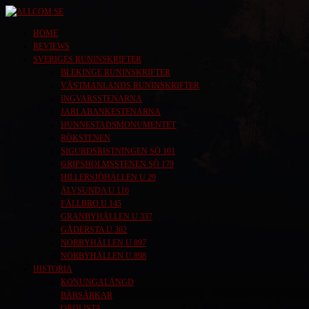
Skip
to
allcom.se
News | Reviews | History
HOME
the
REVIEWS
SVERIGES RUNINSKRIFTER
content
BLEKINGE RUNINSKRIFTER
VÄSTMANLANDS RUNINSKRIFTER
INGVARSSTENARNA
JARLABANKESTENARNA
HUNNESTADSMONUMENTET
RÖKSTENEN
SIGURDSRISTNINGEN SÖ 101
GRIPSHOLMSSTENEN SÖ 179
HILLERSJÖHÄLLEN U 29
ÄLVSUNDA U 116
FÄLLBRO U 145
GRANBYHÄLLEN U 337
GÅDERSTA U 362
NORBYHÄLLEN U 897
NORBYHÄLLEN U 898
HISTORIA
KONUNGALÄNGD
BÄRSÄRKAR
ORDLISTA