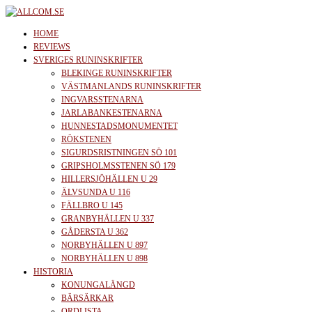
Skip
to
allcom.se
News | Reviews | History
HOME
the
REVIEWS
SVERIGES RUNINSKRIFTER
content
BLEKINGE RUNINSKRIFTER
VÄSTMANLANDS RUNINSKRIFTER
INGVARSSTENARNA
JARLABANKESTENARNA
HUNNESTADSMONUMENTET
RÖKSTENEN
SIGURDSRISTNINGEN SÖ 101
GRIPSHOLMSSTENEN SÖ 179
HILLERSJÖHÄLLEN U 29
ÄLVSUNDA U 116
FÄLLBRO U 145
GRANBYHÄLLEN U 337
GÅDERSTA U 362
NORBYHÄLLEN U 897
NORBYHÄLLEN U 898
HISTORIA
KONUNGALÄNGD
BÄRSÄRKAR
ORDLISTA