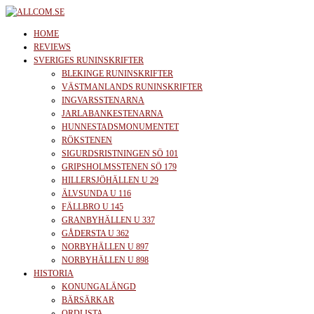
Skip
to
allcom.se
News | Reviews | History
HOME
the
REVIEWS
SVERIGES RUNINSKRIFTER
content
BLEKINGE RUNINSKRIFTER
VÄSTMANLANDS RUNINSKRIFTER
INGVARSSTENARNA
JARLABANKESTENARNA
HUNNESTADSMONUMENTET
RÖKSTENEN
SIGURDSRISTNINGEN SÖ 101
GRIPSHOLMSSTENEN SÖ 179
HILLERSJÖHÄLLEN U 29
ÄLVSUNDA U 116
FÄLLBRO U 145
GRANBYHÄLLEN U 337
GÅDERSTA U 362
NORBYHÄLLEN U 897
NORBYHÄLLEN U 898
HISTORIA
KONUNGALÄNGD
BÄRSÄRKAR
ORDLISTA