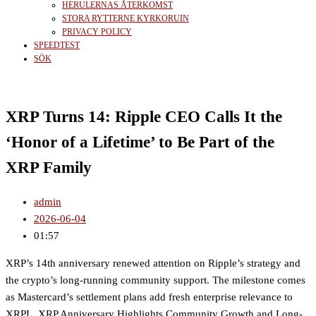
HERULERNAS ÅTERKOMST
STORA RYTTERNE KYRKORUIN
PRIVACY POLICY
SPEEDTEST
SÖK
XRP Turns 14: Ripple CEO Calls It the
‘Honor of a Lifetime’ to Be Part of the
XRP Family
admin
2026-06-04
01:57
XRP’s 14th anniversary renewed attention on Ripple’s strategy and
the crypto’s long-running community support. The milestone comes
as Mastercard’s settlement plans add fresh enterprise relevance to
XRPL. XRP Anniversary Highlights Community Growth and Long-