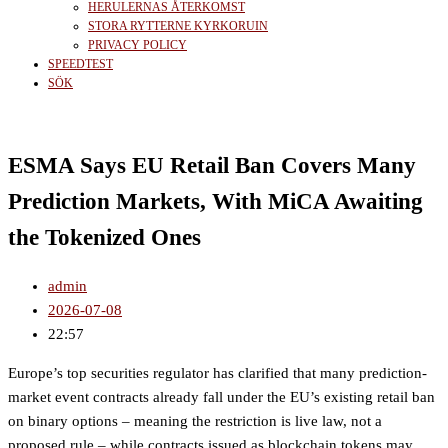
HERULERNAS ÅTERKOMST
STORA RYTTERNE KYRKORUIN
PRIVACY POLICY
SPEEDTEST
SÖK
ESMA Says EU Retail Ban Covers Many
Prediction Markets, With MiCA Awaiting
the Tokenized Ones
admin
2026-07-08
22:57
Europe’s top securities regulator has clarified that many prediction-
market event contracts already fall under the EU’s existing retail ban
on binary options – meaning the restriction is live law, not a
proposed rule – while contracts issued as blockchain tokens may