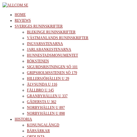
Skip
to
allcom.se
News | Reviews | History
HOME
the
REVIEWS
SVERIGES RUNINSKRIFTER
content
BLEKINGE RUNINSKRIFTER
VÄSTMANLANDS RUNINSKRIFTER
INGVARSSTENARNA
JARLABANKESTENARNA
HUNNESTADSMONUMENTET
RÖKSTENEN
SIGURDSRISTNINGEN SÖ 101
GRIPSHOLMSSTENEN SÖ 179
HILLERSJÖHÄLLEN U 29
ÄLVSUNDA U 116
FÄLLBRO U 145
GRANBYHÄLLEN U 337
GÅDERSTA U 362
NORBYHÄLLEN U 897
NORBYHÄLLEN U 898
HISTORIA
KONUNGALÄNGD
BÄRSÄRKAR
ORDLISTA