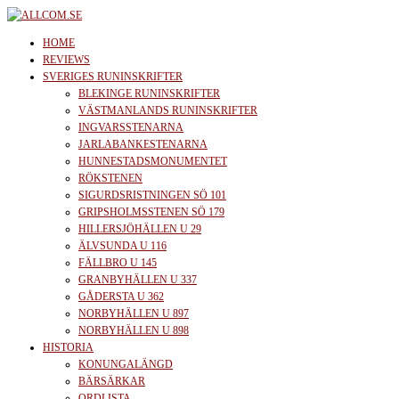
Skip
to
allcom.se
News | Reviews | History
HOME
the
REVIEWS
SVERIGES RUNINSKRIFTER
content
BLEKINGE RUNINSKRIFTER
VÄSTMANLANDS RUNINSKRIFTER
INGVARSSTENARNA
JARLABANKESTENARNA
HUNNESTADSMONUMENTET
RÖKSTENEN
SIGURDSRISTNINGEN SÖ 101
GRIPSHOLMSSTENEN SÖ 179
HILLERSJÖHÄLLEN U 29
ÄLVSUNDA U 116
FÄLLBRO U 145
GRANBYHÄLLEN U 337
GÅDERSTA U 362
NORBYHÄLLEN U 897
NORBYHÄLLEN U 898
HISTORIA
KONUNGALÄNGD
BÄRSÄRKAR
ORDLISTA