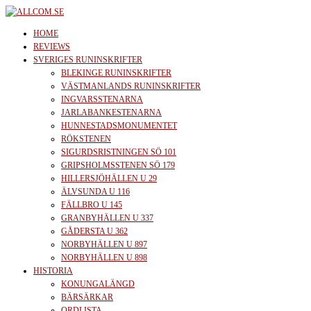
Skip
to
allcom.se
News | Reviews | History
HOME
the
REVIEWS
SVERIGES RUNINSKRIFTER
content
BLEKINGE RUNINSKRIFTER
VÄSTMANLANDS RUNINSKRIFTER
INGVARSSTENARNA
JARLABANKESTENARNA
HUNNESTADSMONUMENTET
RÖKSTENEN
SIGURDSRISTNINGEN SÖ 101
GRIPSHOLMSSTENEN SÖ 179
HILLERSJÖHÄLLEN U 29
ÄLVSUNDA U 116
FÄLLBRO U 145
GRANBYHÄLLEN U 337
GÅDERSTA U 362
NORBYHÄLLEN U 897
NORBYHÄLLEN U 898
HISTORIA
KONUNGALÄNGD
BÄRSÄRKAR
ORDLISTA