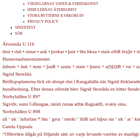
VIKINGARNAS VAPEN & STRIDSKONST
HERULERNAS ÅTERKOMST
STORA RYTTERNE KYRKORUIN
PRIVACY POLICY
SPEEDTEST
SÖK
Älvsunda U 116
tirui • risti • runar • auk • þorkar • þair • litu hkua • stain eftiR bryþr • s
Hunnestadsmonumentet
ãsburn × ãuk × tumi × þaiR × sautu × stain × þansi × a(f)[t]iR × rui × 
Sigrid Storråda
Bröllopsplanerna fick ett abrupt slut i Kungahälla när Sigrid förklarade 
hundhedning. Efter denna oförrätt blev Sigrid Storråda en bitter fiende t
Norbyhällen U 897
Sigviðr, sunn Gillaugaʀ, ræisti runaʀ æftiʀ Ragnælfi, sværu sina.
Norbyhällen U 898
ali ‘ uk ‘ iufurfast * litu ‘ gera ‘ merki ‘ iftiR iarl faþur sin ‘ uk ‘ at ‘ k
Gamla Uppsala
“Offerriten tillgår på följande sätt: av varje levande varelse av manl