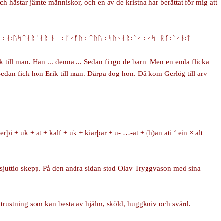
h hästar jämte människor, och en av de kristna har berättat för mig att
ᚴ : ᛅ:ᚢᛋᛏᛅᚱᛚᛅᚱ ᚾᛁ : ᚴᛅᚠᚢ : ᛏᚢᚢ : ᛋᚢᚾᛅᚱ:ᛚᛅ : ᛅᛋᛁᚱᚴ:ᛚᛅᚾ:ᛏᛁ
ill man. Han ... denna ... Sedan fingo de barn. Men en enda flicka
 Sedan fick hon Erik till man. Därpå dog hon. Då kom Gerlög till arv
rþi + uk + at + kalf + uk + kiarþar + u- …-at + (h)an ati ‘ ein × alt
sjuttio skepp. På den andra sidan stod Olav Tryggvason med sina
nutrustning som kan bestå av hjälm, sköld, huggkniv och svärd.