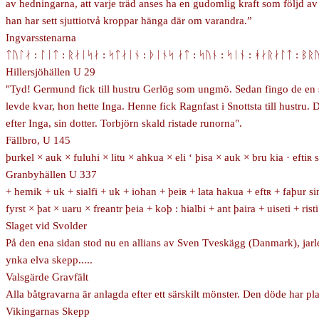
av hedningarna, att varje träd anses ha en gudomlig kraft som följd av
han har sett sjuttiotvå kroppar hänga där om varandra.”
Ingvarsstenarna
ᛏᚢᛚᛅ : ᛚᛁᛏ : ᚱᛅᛁᛋᛅ : ᛋᛏᛅᛁᚾ : ᚦᛁᚾᛋ ᛅᛏ : ᛋᚢᚾ : ᛋᛁᚾ : ᚼᛅᚱᛅᛚᛏ : ᛒᚱ
Hillersjöhällen U 29
"Tyd! Germund fick till hustru Gerlög som ungmö. Sedan fingo de en s
levde kvar, hon hette Inga. Henne fick Ragnfast i Snottsta till hustru
efter Inga, sin dotter. Torbjörn skald ristade runorna".
Fällbro, U 145
þurkel × auk × fuluhi × litu × ahkua × eli ‘ þisa × auk × bru kia · eftiʀ 
Granbyhällen U 337
+ hemik + uk + sialfi + uk + iohan + þeiʀ + lata hakua + eftʀ + faþur si
fyrst × þat × uaru × freantr þeia + koþ : hialbi + ant þaira + uiseti + rist
Slaget vid Svolder
På den ena sidan stod nu en allians av Sven Tveskägg (Danmark), jar
ynka elva skepp.....
Valsgärde Gravfält
Alla båtgravarna är anlagda efter ett särskilt mönster. Den döde har 
Vikingarnas Skepp