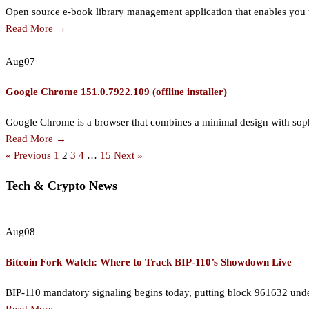
Open source e-book library management application that enables you t
Read More →
Aug
07
Google Chrome 151.0.7922.109 (offline installer)
Google Chrome is a browser that combines a minimal design with sophis
Read More →
« Previous
1
2
3
4
…
15
Next »
Tech & Crypto News
Aug
08
Bitcoin Fork Watch: Where to Track BIP-110’s Showdown Live
BIP-110 mandatory signaling begins today, putting block 961632 under a