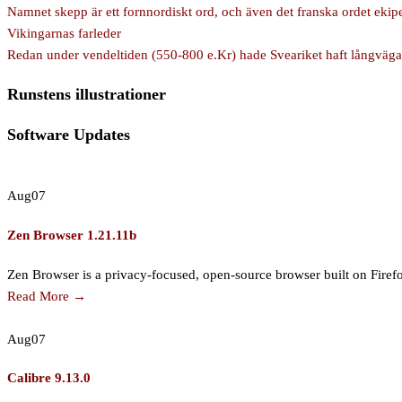
Namnet skepp är ett fornnordiskt ord, och även det franska ordet eki
Vikingarnas farleder
Redan under vendeltiden (550-800 e.Kr) hade Sveariket haft långväga h
Runstens illustrationer
Software Updates
Aug
07
Zen Browser 1.21.11b
Zen Browser is a privacy-focused, open-source browser built on Firefox.
Read More →
Aug
07
Calibre 9.13.0