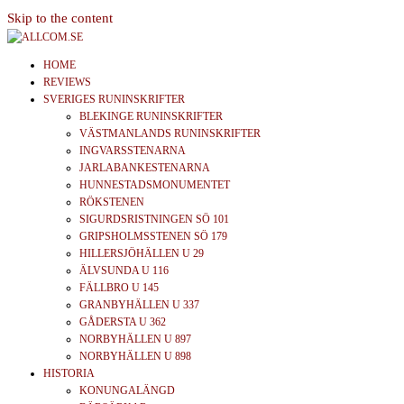
Skip to the content
News | Reviews | History
HOME
allcom.se
REVIEWS
SVERIGES RUNINSKRIFTER
BLEKINGE RUNINSKRIFTER
VÄSTMANLANDS RUNINSKRIFTER
INGVARSSTENARNA
JARLABANKESTENARNA
HUNNESTADSMONUMENTET
RÖKSTENEN
SIGURDSRISTNINGEN SÖ 101
GRIPSHOLMSSTENEN SÖ 179
HILLERSJÖHÄLLEN U 29
ÄLVSUNDA U 116
FÄLLBRO U 145
GRANBYHÄLLEN U 337
GÅDERSTA U 362
NORBYHÄLLEN U 897
NORBYHÄLLEN U 898
HISTORIA
KONUNGALÄNGD