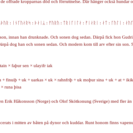
 de offrade kropparnas död och förruttnelse. Där hänger också hundar oc
ᚢᚦᚢᚱ : ᛁᚾᚴᚢᛅᚱᛋ : ᚦᛅᛁᛦ : ᚠᚢᚱᚢ : ᛏᚱᛁᚴᛁᛚᛅ : ᚠᛁᛅᚱᛁ : ᛅᛏ : ᚴᚢᛚᛁ : ᛅᚢ
on, innan han drunknade. Och sonen dog sedan. Därpå fick hon Gudrik t
. Därpå dog han och sonen sedan. Och modern kom till arv efter sin son.
stain × faþur sen × ulayifr iak
n + finuiþ + uk + uarkas × uk × rahnfriþ + uk moþur sina + uk + at + ikike
i × runa þisa
len Erik Håkonsson (Norge) och Olof Skötkonung (Sverige) med fler än 
placerats i mitten av båten på dynor och kuddar. Runt honom finns vape