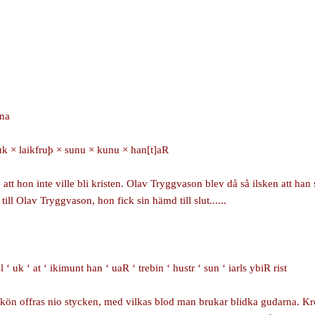
ina
auk × laikfruþ × sunu × kunu × han[t]aR
att hon inte ville bli kristen. Olav Tryggvason blev då så ilsken att han 
ill Olav Tryggvason, hon fick sin hämd till slut......
isl ‘ uk ‘ at ‘ ikimunt han ‘ uaR ‘ trebin ‘ hustr ‘ sun ‘ iarls ybiR rist
igt kön offras nio stycken, med vilkas blod man brukar blidka gudarna. K