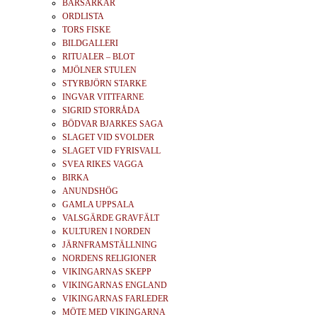
BÄRSÄRKAR
ORDLISTA
TORS FISKE
BILDGALLERI
RITUALER – BLOT
MJÖLNER STULEN
STYRBJÖRN STARKE
INGVAR VITTFARNE
SIGRID STORRÅDA
BÖDVAR BJARKES SAGA
SLAGET VID SVOLDER
SLAGET VID FYRISVALL
SVEA RIKES VAGGA
BIRKA
ANUNDSHÖG
GAMLA UPPSALA
VALSGÄRDE GRAVFÄLT
KULTUREN I NORDEN
JÄRNFRAMSTÄLLNING
NORDENS RELIGIONER
VIKINGARNAS SKEPP
VIKINGARNAS ENGLAND
VIKINGARNAS FARLEDER
MÖTE MED VIKINGARNA