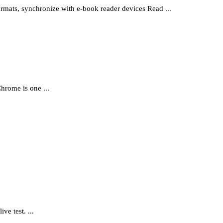
rmats, synchronize with e-book reader devices Read ...
hrome is one ...
e test. ...